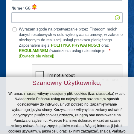
Numer GG
Wyrażam zgodę na przetwarzanie przez Fintecom moich
danych osobowych w celu wykonywania umowy, w zakresie
niezbędnym do realizacji usługi przekazu pieniężnego.
Zapoznałem się z
POLITYKA PRYWATNOŚCI
oraz
REGULAMINEM
świadczenia usług i akceptuję je.
*
(Dowiedz się więcej)
Szanowny Użytkowniku,
W ramach naszej witryny stosujemy pliki cookies (tzw. ciasteczka) w celu
Zakładam konto
świadczenia Państwu usług na najwyższym poziomie, w sposób
dostosowany do indywidualnych potrzeb np. zapamiętywanie
wybranego języka strony. Korzystanie z witryny bez zmiany ustawień
dotyczących plików cookies oznacza, że będą one instalowane na
Jesteś już naszym klientem?
Zaloguj się.
Państwa urządzeniu. Możecie Państwo dokonać w każdym czasie
zmiany ustawień dotyczących plików cookies. Więcej informacji jakich
cookies używamy, w jakim celu oraz jak nimi zarządzać, znajdą Państwo