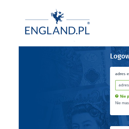
Logow
adres 
Nie p
Nie mas