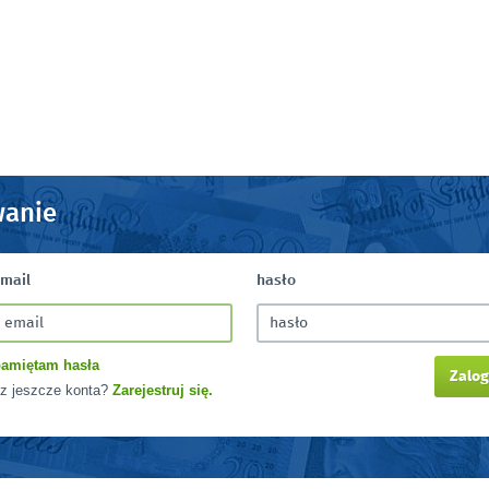
anie
email
hasło
amiętam hasła
Zalo
z jeszcze konta?
Zarejestruj się.