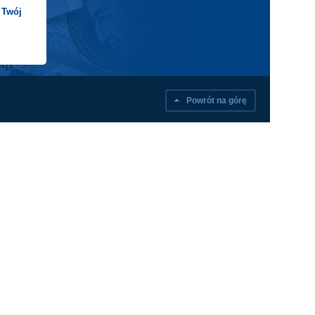
 Twój
Powrót na górę