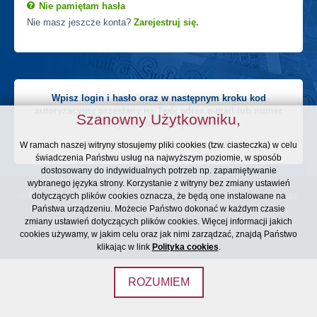
Nie pamiętam hasła
Nie masz jeszcze konta?
Zarejestruj się.
Wpisz login i hasło oraz w następnym kroku kod
autoryzacyjny przesłany na Twój adres e-mail lub numer
Szanowny Użytkowniku,
GG, jeżeli nam go podałeś.
Dowiedz się więcej o Kodach GG
W ramach naszej witryny stosujemy pliki cookies (tzw. ciasteczka) w celu
świadczenia Państwu usług na najwyższym poziomie, w sposób
dostosowany do indywidualnych potrzeb np. zapamiętywanie
wybranego języka strony. Korzystanie z witryny bez zmiany ustawień
© Powered by
dotyczących plików cookies oznacza, że będą one instalowane na
Fintecom S.A.
Authorised Payment Institutions, trading as
Państwa urządzeniu. Możecie Państwo dokonać w każdym czasie
England.pl
zmiany ustawień dotyczących plików cookies. Więcej informacji jakich
cookies używamy, w jakim celu oraz jak nimi zarządzać, znajdą Państwo
Powrót na górę
klikając w link
Polityka cookies
.
ROZUMIEM