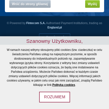
Wróć do strony głównej
Wyślij
© Powered by
Fintecom S.A.
Authorised Payment Institutions, trading as
England.pl
Powrót na górę
Szanowny Użytkowniku,
W ramach naszej witryny stosujemy pliki cookies (tzw. ciasteczka) w celu
świadczenia Państwu usług na najwyższym poziomie, w sposób
dostosowany do indywidualnych potrzeb np. zapamiętywanie
wybranego języka strony. Korzystanie z witryny bez zmiany ustawień
dotyczących plików cookies oznacza, że będą one instalowane na
Państwa urządzeniu. Możecie Państwo dokonać w każdym czasie
zmiany ustawień dotyczących plików cookies. Więcej informacji jakich
cookies używamy, w jakim celu oraz jak nimi zarządzać, znajdą Państwo
klikając w link
Polityka cookies
.
ROZUMIEM