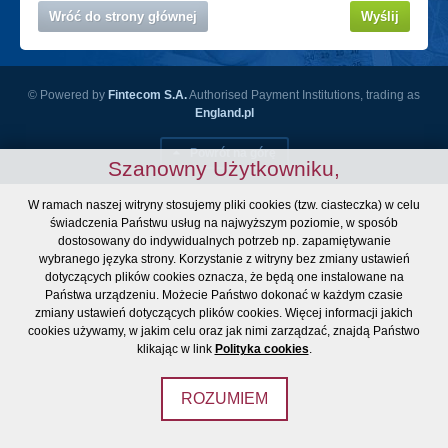
Wróć do strony głównej
Wyślij
© Powered by
Fintecom S.A.
Authorised Payment Institutions, trading as
England.pl
Powrót na górę
Szanowny Użytkowniku,
W ramach naszej witryny stosujemy pliki cookies (tzw. ciasteczka) w celu
świadczenia Państwu usług na najwyższym poziomie, w sposób
dostosowany do indywidualnych potrzeb np. zapamiętywanie
wybranego języka strony. Korzystanie z witryny bez zmiany ustawień
dotyczących plików cookies oznacza, że będą one instalowane na
Państwa urządzeniu. Możecie Państwo dokonać w każdym czasie
zmiany ustawień dotyczących plików cookies. Więcej informacji jakich
cookies używamy, w jakim celu oraz jak nimi zarządzać, znajdą Państwo
klikając w link
Polityka cookies
.
ROZUMIEM