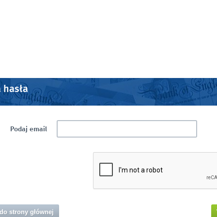
 hasła
Podaj email
do strony głównej