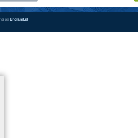
ing as
England.pl