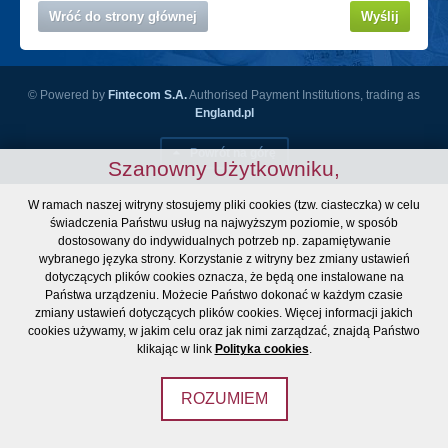
Wróć do strony głównej
Wyślij
© Powered by
Fintecom S.A.
Authorised Payment Institutions, trading as
England.pl
Powrót na górę
Szanowny Użytkowniku,
W ramach naszej witryny stosujemy pliki cookies (tzw. ciasteczka) w celu
świadczenia Państwu usług na najwyższym poziomie, w sposób
dostosowany do indywidualnych potrzeb np. zapamiętywanie
wybranego języka strony. Korzystanie z witryny bez zmiany ustawień
dotyczących plików cookies oznacza, że będą one instalowane na
Państwa urządzeniu. Możecie Państwo dokonać w każdym czasie
zmiany ustawień dotyczących plików cookies. Więcej informacji jakich
cookies używamy, w jakim celu oraz jak nimi zarządzać, znajdą Państwo
klikając w link
Polityka cookies
.
ROZUMIEM